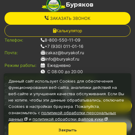
Буряков
ЗАКАЗАТЬ ЗВОНОК
Калькулятор
Телефон:
8-800-550-11-09
+7 (930) 011-01-16
Почта:
zakaz@buryakof.ru
info@buryakof.ru
Режим работы:
Ежедневно
С 08:00 до 20:00
О компании:
Услуги:
Способ оплаты:
Данный сайт использует Cookies для обеспечения
О нас
Грузоперевозки
Наличными
функционирования веб-сайта, аналитики действий на
Отзывы
Переезды
Банковской картой
веб-сайте и улучшения качества обслуживания. Если Вы
Вакансии
Грузчики
Безналичный расчет
не хотите, чтобы эти данные обрабатывались, отключите
Документы
Для юр.лиц
Позвонить
Cookies в настройках браузера. Пожалуйста,
Автопарк
ознакомьтесь с
политикой обработки персональных
данных
и
политикой обработки файлов
куки
.
Руководитель
Наши медиа:
Мессенджеры:
Закрыть
Буряков © 2026